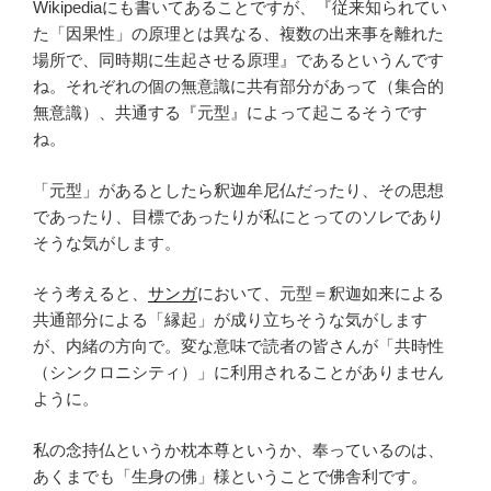
Wikipediaにも書いてあることですが、『従来知られてい
た「因果性」の原理とは異なる、複数の出来事を離れた
場所で、同時期に生起させる原理』であるというんです
ね。それぞれの個の無意識に共有部分があって（集合的
無意識）、共通する『元型』によって起こるそうです
ね。
「元型」があるとしたら釈迦牟尼仏だったり、その思想
であったり、目標であったりが私にとってのソレであり
そうな気がします。
そう考えると、
サンガ
において、元型＝釈迦如来による
共通部分による「縁起」が成り立ちそうな気がします
が、内緒の方向で。変な意味で読者の皆さんが「共時性
（シンクロニシティ）」に利用されることがありません
ように。
私の念持仏というか枕本尊というか、奉っているのは、
あくまでも「生身の佛」様ということで佛舎利です。