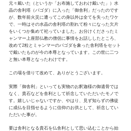
元々戴いた（というか「お布施しておわけ戴いた」）水
晶の舎利塔（パゴダ）に入った「御舎利」だったのです
が、数年前火災に遭ってこの身以外は全てを失ったワケ
で、
一時はその水晶の舎利塔の割れて粉々になった欠片
をいくつか集めて祀っていました。
お分けくださった
ミ
ャンマー上座部仏教の僧侶に事情をお話ししたところ、
改めて2粒とミャンマーのパゴダを象った舎利塔をセット
で戴いたものが今の本尊となっています。この世に二つ
と無い本尊となったわけです。
この場を借りて改めて、ありがとうございます。
実際「御舎利」といっても実物のお釈迦様の御遺骨では
なく、貴石などを舎利として祈念していただいたモノで
す。嬉しいじゃないですか、やはり、見ず知らずの佛徒
に成仏を目指せるように信仰のお供として、祈念してい
ただいた事が。
要は舎利となる貴石を仏舎利として思い込むことから始