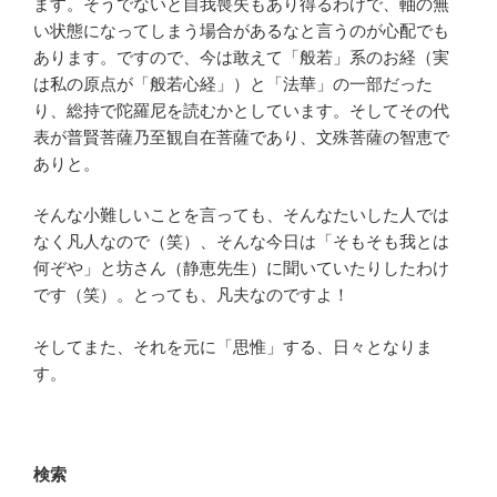
ます。そうでないと自我喪失もあり得るわけで、軸の無
い状態になってしまう場合があるなと言うのが心配でも
あります。ですので、今は敢えて「般若」系のお経（実
は私の原点が「般若心経」）と「法華」の一部だった
り、総持で陀羅尼を読むかとしています。そしてその代
表が普賢菩薩乃至観自在菩薩であり、文殊菩薩の智恵で
ありと。
そんな小難しいことを言っても、そんなたいした人では
なく凡人なので（笑）、そんな今日は「そもそも我とは
何ぞや」と坊さん（静恵先生）に聞いていたりしたわけ
です（笑）。とっても、凡夫なのですよ！
そしてまた、それを元に「思惟」する、日々となりま
す。
検索