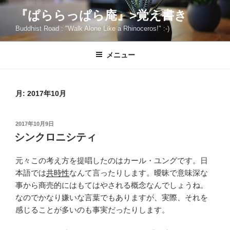
コ
『ぱららっぱら庵』>覚え書き
ン
Buddhist Road : "Walk Alone Like a Rhinoceros!" :-)
テ
ン
ツ
メニュー
へ
ス
キ
月:
2017年10月
ッ
プ
投
2017年10月9日
稿
シンクロニシティ
日:
元々この考え方を提唱したのはカール・ユングです。日
本語では
共時性
なんて言ったりします。曖昧で意味深な
事から商売的にはもてはやされる概念なんでしょうね。
なのでかなり嫌いな言葉でもありますが、実際、それを
感じることが多いのも事実だったりします。