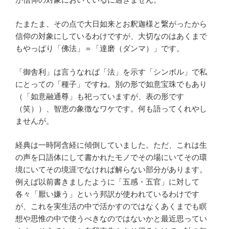
たまたま、その点で大日如来とお釈迦様と繋がったから
信仰の対象にしているわけですが、大切なのはあくまで
もやっぱり「佛法」＝「達磨（ダンマ）」です。
「御舎利」は言うなれば「法」を示す「シンボル」で私
にとっての「種子」ですね。別の形で如意宝珠でもあり
（「如意融通尊」も祀っていますが、表の形です
（笑））、智恵の象徴なワケです。何も語ってくれやし
ませんが。
経典は一時阿含経に傾倒していました。ただ、これは生
の声を口語体にして書かれたモノでその場にいてその環
境にいてその境涯でなければ解らない部分があります。
例えば以前書きましたように「五感・五官」に対して
各々「厭い嫌う」という邦訳が使われているわけです
が、これを実生活の中で活かすのではなくあくまでも瞑
想や思惟の中で使うべきなのではないかと最近思ってい