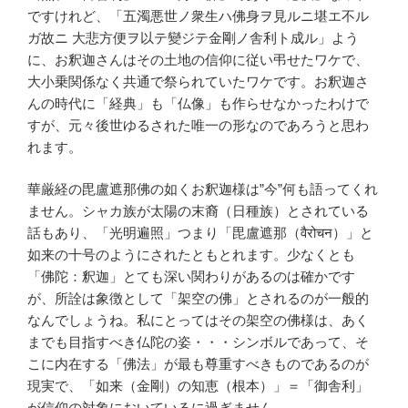
ですけれど、「五濁悪世ノ衆生ハ佛身ヲ見ルニ堪エ不ル
ガ故ニ 大悲方便ヲ以テ變ジテ金剛ノ舎利ト成ル」よう
に、お釈迦さんはその土地の信仰に従い弔せたワケで、
大小乗関係なく共通で祭られていたワケです。お釈迦さ
んの時代に「経典」も「仏像」も作らせなかったわけで
すが、元々後世ゆるされた唯一の形なのであろうと思わ
れます。
華厳経の毘盧遮那佛の如くお釈迦様は”今”何も語ってくれ
ません。シャカ族が太陽の末裔（日種族）とされている
話もあり、「光明遍照」つまり「毘盧遮那（
वैरोचन
）」と
如来の十号のようにされたともとれます。少なくとも
「佛陀：釈迦」とても深い関わりがあるのは確かです
が、所詮は象徴として「架空の佛」とされるのが一般的
なんでしょうね。私にとってはその架空の佛様は、あく
までも目指すべき仏陀の姿・・・シンボルであって、そ
こに内在する「佛法」が最も尊重すべきものであるのが
現実で、「如来（金剛）の知恵（根本）」＝「御舎利」
が信仰の対象においているに過ぎません。