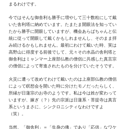
まるわけです。
今ではそんな御舎利も勝手に増やして三十数粒にして戴
いた舎利塔に納めています。たまたま開眼法を知ってい
たから勝手に開眼していますが、機会あらばちゃんと伝
統に従って開眼して戴くかもしれませんし、そのまま拝
み続けるかもしれません。最初にわけて戴いた時、実は
高野山に得度する前後でして、元々その水晶の舎利塔と
御舎利は
ミャンマー上座部仏教の僧侶
に共感した真言宗
の僧侶によって寄進されたものを分けていたそうです。
火災に遭って改めてわけて戴いたのは
上座部仏教の僧侶
によって瞑想会を開いた時に分けたモノだったらしく、
所縁が日蓮宗のお寺のようです。私は今は姓が変わって
いますが、嫁ぎ（？）先の宗派は日蓮系・菩提寺は真言
系というまさに、シンクロニシティなわけですよ
（笑）。
当然、「御舎利」＝「生身の佛」であり「応供」なワケ