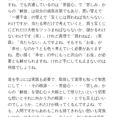
すね。でも共通しているのは「菩提心」で「苦しみ」か
らの「解放」は自分の成長次第でもあり。悪い譬えで
「一攫千金」の譬えで「宝くじは買わねば当たらない」
わけですが、当たる率だけで考えていくと、買う宝くじ
にどれだけ大枚をツッコまねばならないか、儲かるわけ
ないわけです（笑）。けれど真理で「買わねば」（実
践）「当たらない」んですよね。そもそも「お金」が
「幸せ」なのか？とも色々考えていく必要があります
ね。思い描く「幸せ」の中にもっと沢山の「お金」が必
要とも解せられますね。けれど手にしても止まないのは
何故でしょうね。
道を学ぶには実践も必要で、取捨して道理も知って智恵
にして・・・その根源・・・菩提心・・・「苦しみ」か
らの「解放」を望む心＝大願として悟りたいという切実
な想いとそれに向かう力の根源・・・とでも言えばいい
のでしょうか、これだけが残ってくるんですよね。で
も、人間ですからあれもこれも捨てきれない想いも背負
いつつ。つまりは「いや～、
うん○
！」だったわけです。