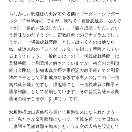
ちなみにお釈迦様の出家前の名前は
ゴーダマ・シッダー
ルタ（गौतम शिद्धार्थ）
ですが、漢写で「
瞿曇悉達多
」なので
すが、『
目的を達成した方』、『義を成就した方
』とい
う意味なのだそうです。密教経典でのアナグラムでしょ
うか、「一切義成就菩薩」として出てくるのは他なら
ぬ、成道以前の「シッダールタ」を指して菩薩としてい
るようでしょう。一般的にはこの「一切義成就菩薩」は
普賢菩薩＝金剛薩埵と解されていますが、初会の
金剛頂
経（金剛頂一切如来真実摂大乗現証大教王経）で金剛界
法のキモとして五相成身観を修する主人公はこの「一切
義成就菩薩」ですし、理趣経にも「一切義成就金剛手菩
薩摩訶薩」として登場しています。
その普賢菩薩＝金剛
薩埵の種子こそが「हूं（吽）」です。
お釈迦様は出家修行を通じて釈迦如来になられたよう
に、私たちが金剛薩埵になって、実践を通じて大日如来
（摩訶＋毘盧遮那＋如来）という架空の人格を設定して