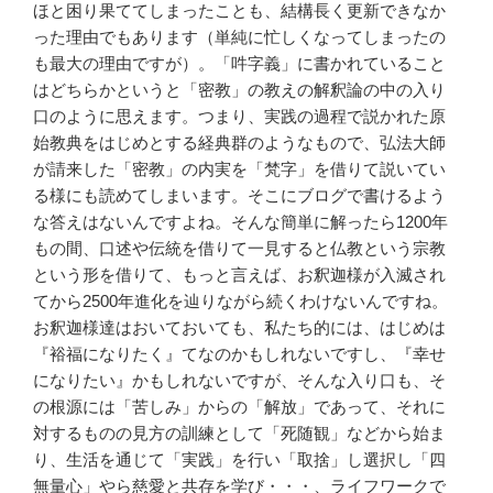
ほと困り果ててしまったことも、結構長く更新できなか
った理由でもあります（単純に忙しくなってしまったの
も最大の理由ですが）。「吽字義」に書かれていること
はどちらかというと「密教」の教えの解釈論の中の入り
口のように思えます。つまり、実践の過程で説かれた原
始教典をはじめとする経典群のようなもので、弘法大師
が請来した「密教」の内実を「梵字」を借りて説いてい
る様にも読めてしまいます。そこにブログで書けるよう
な答えはないんですよね。そんな簡単に解ったら1200年
もの間、口述や伝統を借りて一見すると仏教という宗教
という形を借りて、もっと言えば、お釈迦様が入滅され
てから2500年進化を辿りながら続くわけないんですね。
お釈迦様達はおいておいても、私たち的には、はじめは
『裕福になりたく』てなのかもしれないですし、『幸せ
になりたい』かもしれないですが、そんな入り口も、そ
の根源には「苦しみ」からの「解放」であって、それに
対するものの見方の訓練として「死随観」などから始ま
り、生活を通じて「実践」を行い「取捨」し選択し「四
無量心」やら慈愛と共存を学び・・・、ライフワークで