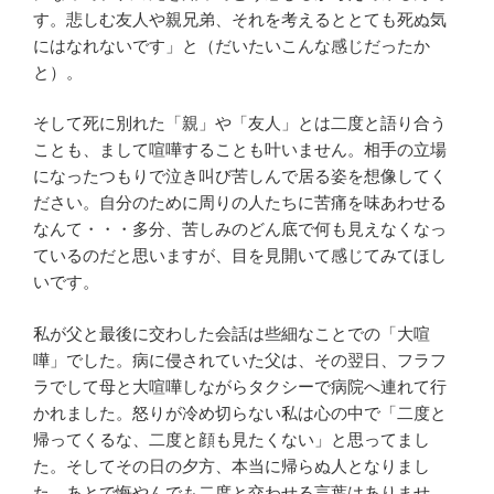
す。悲しむ友人や親兄弟、それを考えるととても死ぬ気
にはなれないです」と（だいたいこんな感じだったか
と）。
そして死に別れた「親」や「友人」とは二度と語り合う
ことも、まして喧嘩することも叶いません。相手の立場
になったつもりで泣き叫び苦しんで居る姿を想像してく
ださい。自分のために周りの人たちに苦痛を味あわせる
なんて・・・多分、苦しみのどん底で何も見えなくなっ
ているのだと思いますが、目を見開いて感じてみてほし
いです。
私が父と最後に交わした会話は些細なことでの「大喧
嘩」でした。病に侵されていた父は、その翌日、フラフ
ラでして母と大喧嘩しながらタクシーで病院へ連れて行
かれました。怒りが冷め切らない私は心の中で「二度と
帰ってくるな、二度と顔も見たくない」と思ってまし
た。そしてその日の夕方、本当に帰らぬ人となりまし
た。あとで悔やんでも二度と交わせる言葉はありませ