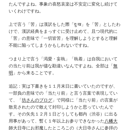
たんですよね。事象の喜怒哀楽は不安定に変化し続けて
いくわけですね。
上で言う「苦」は漢訳をした際「दुःख」を「苦」としたわ
けで、漢訳経典をまっすぐに受け止めて、且つ現代的に
「苦」の意味で「一切皆苦」を理解しようとすると理解
不能に陥ってしまうかもしれないですね。
つまり上で言う「渇愛・妄執」「執着」は自我において
の当たり前は我が儘な勘違いなんですよね。全部は「
無
明
」から来ることです。
追記：実は下書きを１１月末日に書いていたのですが、
一部負の意味での「当たり前」と言う言葉で表現してい
て、「
坊さんのブログ
」で同様に「当たり前」の言葉が
散見されたので敢えて封印しようかと思っていたんで
す。その矢先１２月１日どうしても都内（渋谷）に出る
用事があって、暫く１年以上お参りできなかった
八幡大
師大日寺
にお邪魔したところこの（大日寺さんに参拝の