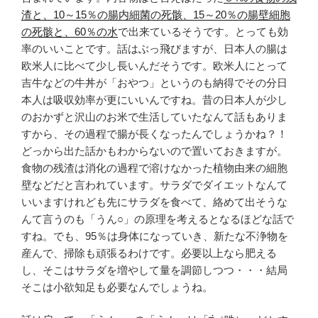
渣と、10～15％の腸内細菌の死骸、15～20％の腸壁細胞
の死骸と、60％の水
で出来ているそうです。とっても効
率のいいことです。話はぶっ飛びますが、日本人の腸は
欧米人に比べて少し長いんだそうです。欧米人にとって
吉牛などの牛丼が「おやつ」というのも納得でその分日
本人は吸収効率が更にいいんですね。昔の日本人が少し
のおかずと沢山のお米で生活していたなんて話もありま
すから、その過程で腸が長くなったんでしょうかね？！
どっから出た話かもわからないので置いておきますが。
食物の残渣は消化の過程で溶けなかった植物由来の細胞
壁などだと言われています。サラダでダイエットなんて
いいますけれども先にサラダを食べて、絡めて出そうな
んて言うのも「うん○」の原理を考えるとなるほどな話で
すね。でも、95％は身体になっていき、新たな不浄物を
産んで、掃除も頑張るわけです。必要以上なら肥える
し、そこはサラダを増やして量を調節しつつ・・・結局
そこは小欲知足も必要なんでしょうね。