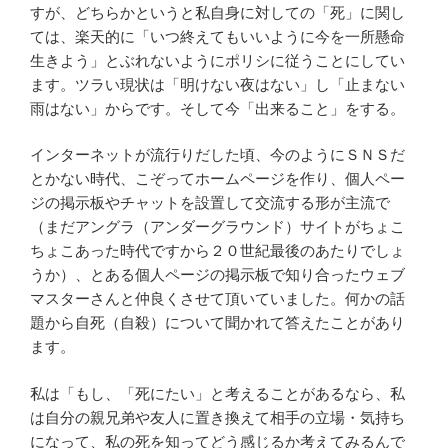
すが、どちらかというと私自身に対しての「死」に関し
ては、楽天的に「いつ終えてもいいように今を一所懸命
生きよう」とぶれないようにポリシに従うことにしてい
ます。ツラい現状は「明けない夜はない」し「止まない
雨はない」からです。そして今「出来ること」をする。
インターネットが流行りだした頃、今のようにＳＮＳだ
とかない時代、こぞってホームページを作り、個人ペー
ジの掲示板やチャットを設置して交流する形が主流で
（まだアングラ（アンダーグラウンド）サイトがちょこ
ちょこあった時代ですから２０世紀最後のあたりでしょ
うか）、とある個人ページの掲示板で知り合ったウェブ
マスターさんと仲良くさせて頂いていました。何かの話
題から自死（自殺）について聞かれて答えたことがあり
ます。
私は「もし、「死にたい」と考えることがあるなら、私
は自分の親兄弟や友人に置き換えて相手の立場・気持ち
になって、私の死を知ってどう感じるか考えてみるんで