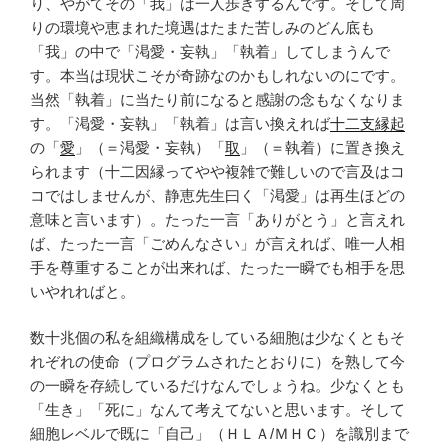
り、やがてその「我」は一人歩きするんです。そして周
りの環境や恵まれた境遇はたまた苦しみのどん底も
「我」の中で「渇愛・妄執」「執着」してしまうんで
す。本当は現状こそが奇跡なのかもしれないのにです。
当然「執着」に当たり前になると感謝の念もなくなりま
す。「渇愛・妄執」「執着」は言い換えれば
十二支縁起
の「
愛
」（＝渇愛・妄執）「
取
」（＝執着）に置き換え
られます（十二因縁ってやや複雑で難しいので言及はコ
コではしませんが、静恵先生曰く「渇愛」は再生ほどの
意味と言います）。たった一言「ありがとう」と言えれ
ば、たった一言「ごめんなさい」が言えれば、唯一人相
手を尊重することが出来れば、たった一瞬でも相手を思
いやれればと。
数十兆個の私を組織構成をしている細胞は少なくともそ
れぞれの使命（プログラムされたとおりに）を熟して今
の一瞬を存続しているだけなんでしょうね。少なくとも
「生き」「死に」なんて考えてないと思います。そして
細胞レベルで既に「自己」（ＨＬＡ/ＭＨＣ）を識別まで