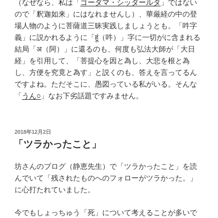
（なぜなら、私は「
ゴーダマ・シッダールタ
」ではない
ので「釈迦如来」にはなれませんし）、華厳経の中の登
場人物のように菩薩道三昧実践しましょうとも。「吽字
義」に説かれるように「हूं（吽）」字に一切がに含まれる
結局「अ（阿）」に還るのも、何度も弘法大師が「大日
経」を引用して、「
菩提心を因と為し、大悲を根と為
し、方便を究竟と為す」
と説くのも、答えを言ってるん
ですよね。ただそこに、愚図っている私がいる。そんな
「
うん○
」なお下劣話題ですみません。
投
2018年12月2日
稿
「ツラかったこと」
日:
坊さんのブログ（静恵先生）で「ツラかったこと」を読
んでいて「残されたものへのフォローがツラかった。」
に心打たれていました。
今でもしょっちゅう「死」について考えることが多いで