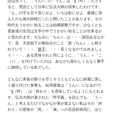
話は戻って、「うん○」の「うん」は「हूं（吽）」だとす
ると、梵語として日本に弘法大師が請来したわけです。
「ん」の字を五十音にせよ、いろは歌にせよ、最後に加
えたのも御大師様だったと聞いたことがあります。その
時代をうかがい知ることは結構困難ですが、少なくとも
貴族達の生活は文学の中でうかがい知ることが出来るか
と思われます。ちなみに「ちん○」は・・・諸説あるなか
で、昔、天皇猊下が御自分のこと「朕（ちん）」と称さ
れていて・・・「
朕子
」・・・長くなるので止めましょ
う・・・、ある意味それと同じように、「うん」＋「こ
（○）」を付けていたのは、あながち疑わしくもなく勝手
に納得している私でした。
どんなに美食の限りを尽くそうともどんなに綺麗に美し
く盛り付けた食事も、結局最後は「うん○」になるので、
「हूं（吽）」は「終わり」を意味しているようにもとれま
す。弘法大師の著された「吽字義」を読んでも、「う～
ん」と考えるだけでなかなか筆が進まない私はその「終
わり」の意味や「死」・「滅」への言語的表現に、ほと