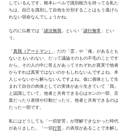
しているんです。根本レベルで識別能力を持ってる私た
ちは、自己を識別して自他を分別することはもう逃げら
れない宿命なんでしょうかね。
なのに仏教では「
諸法無我
」といい「
諸行無常
」とい
う。
「
真我（アートマン）
」だの「霊」や「魂」があるとも
ないともいわない、だって議論そのもの不毛のことです
から。その人の中に答えがあってそれぞれが真実で他者
からすれば真実ではないのかもしれないんですよね、本
人じゃないから解らないんですよね。仮に個体として生
まれて自分の肉体としての実体があり生きていて「我」
と認識していて、他者と共有できる心はホンの一部、言
葉だったり表情や行動だったり。他者と共有できるのは
たった一部です。
私にはどうしても「一切皆苦」が理解できなかった時代
がありました。「一切
行苦
」の表現があることで氷解し