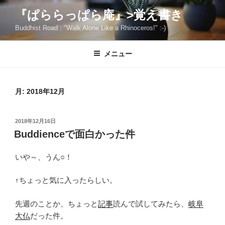
コ
『ぱららっぱら庵』>覚え書き
ン
Buddhist Road : "Walk Alone Like a Rhinoceros!" :-)
テ
ン
ツ
メニュー
へ
ス
キ
月:
2018年12月
ッ
プ
投
2018年12月16日
稿
Buddienceで面白かった件
日:
いや～、うん○！
↑ちょっと気に入ったらしい。
先週のことか、ちょっと
記事
読んで試してみたら、
岐阜
大仏
だった件。