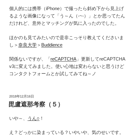
個人的には携帯（iPhone）で撮ったら斜め下から見上げ
るような画像になって「う～ん（-~-）」とか思ってたん
だけれど、意外とマッチングが気に入ったのでした。
ほかのも見てみたいので是非こっそり教えてくださいま
し＞
奈良大学
＞
Buddience
関係ないですが、「
reCAPTCHA
」更新してreCAPTCHA
v3に変えてみました。使い心地は変わらないと思うけど
コンタクトフォームとか試してみてね～ノ
投
2018年12月16日
稿
毘盧遮那考察（５）
日:
いや～、
うん○
！
え？どっかに染まっている？いやいや、気のせいです。