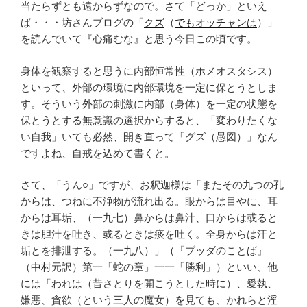
当たらずとも遠からずなので。さて「どっか」といえ
ば・・・坊さんブログの「
クズ
（
でもオッチャンは
）」
を読んでいて『心痛むな』と思う今日この頃です。
身体を観察すると思うに内部恒常性（ホメオスタシス）
といって、外部の環境に内部環境を一定に保とうとしま
す。そういう外部の刺激に内部（身体）を一定の状態を
保とうとする無意識の選択からすると、「変わりたくな
い自我」いても必然、開き直って「グズ（愚図）」なん
ですよね、自戒を込めて書くと。
さて、「うん○」ですが、お釈迦様は「またその九つの孔
からは、つねに不浄物が流れ出る。眼からは目やに、耳
からは耳垢、（一九七）鼻からは鼻汁、口からは或ると
きは胆汁を吐き、或るときは痰を吐く。全身からは汗と
垢とを排泄する。（一九八）」（『ブッダのことば』
（中村元訳）第一「蛇の章」一一「勝利」）といい、他
には「われは（昔さとりを開こうとした時に）、愛執、
嫌悪、貪欲（という三人の魔女）を見ても、かれらと淫