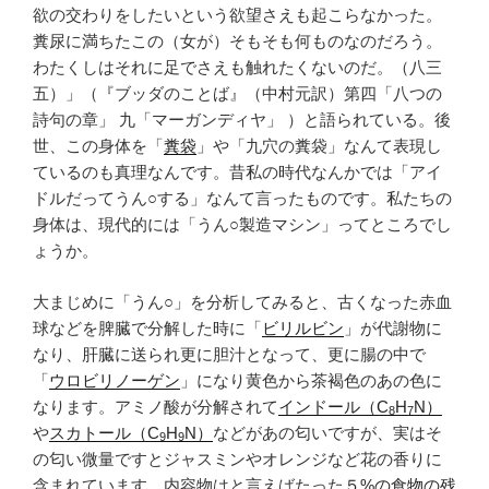
欲の交わりをしたいという欲望さえも起こらなかった。
糞尿に満ちたこの（女が）そもそも何ものなのだろう。
わたくしはそれに足でさえも触れたくないのだ。（八三
五）」（『ブッダのことば』（中村元訳）第四「八つの
詩句の章」 九「マーガンディヤ」 ）と語られている。後
世、この身体を「
糞袋
」や「九穴の糞袋」なんて表現し
ているのも真理なんです。昔私の時代なんかでは「アイ
ドルだってうん○する」なんて言ったものです。私たちの
身体は、現代的には「うん○製造マシン」ってところでし
ょうか。
大まじめに「うん○」を分析してみると、古くなった赤血
球などを脾臓で分解した時に「
ビリルビン
」が代謝物に
なり、肝臓に送られ更に胆汁となって、更に腸の中で
「
ウロビリノーゲン
」になり黄色から茶褐色のあの色に
なります。アミノ酸が分解されて
インドール（C
H
N）
8
7
や
スカトール（C
H
N）
などがあの匂いですが、実はそ
9
9
の匂い微量ですとジャスミンやオレンジなど花の香りに
含まれています。内容物はと言えばたった
５%の食物の残