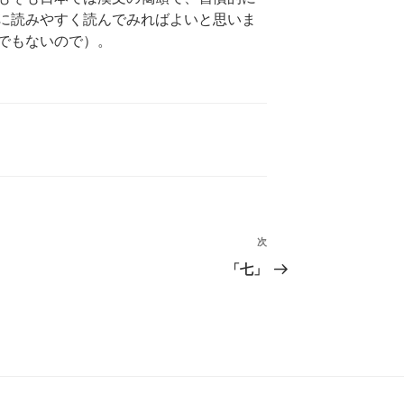
に読みやすく読んでみればよいと思いま
でもないので）。
次
次
の
「七」
投
稿