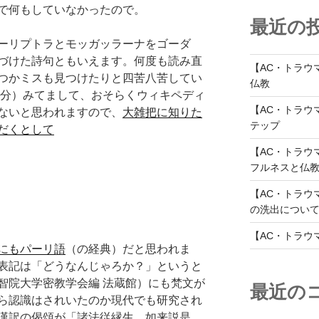
で何もしていなかったので。
最近の
ーリプトラとモッガッラーナをゴーダ
づけた詩句ともいえます。何度も読み直
【AC・トラウ
つかミスも見つけたりと四苦八苦してい
仏教
自分）みてまして、おそらくウィキペディ
【AC・トラウ
ないと思われますので、
大雑把に知りた
テップ
だくとして
【AC・トラウ
フルネスと仏
【AC・トラウ
の洗出につい
【AC・トラウ
にもパーリ語
（の経典）だと思われま
表記は「どうなんじゃろか？」というと
智院大学密教学会編 法蔵館）にも梵文が
最近の
ら認識はされいたのか現代でも研究され
漢訳の偈頌が「諸法従縁生 如来説是