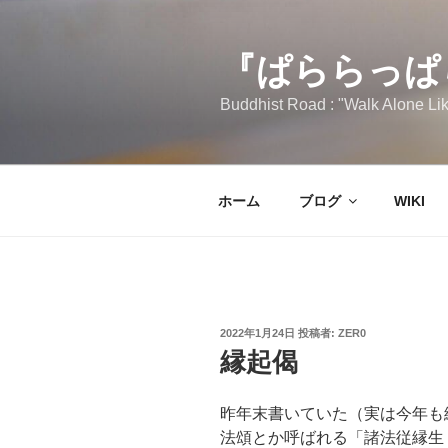
コ
ン
テ
『ぱららっぱ
ン
Buddhist Road : "Walk Alone Lik
ツ
へ
ス
キ
ホーム
ブログ
WIKI
ッ
プ
投
2022年1月24日
投稿者:
ZER0
稿
縁起偈
日:
昨年末書いていた（実は今年も
法頌とか呼ばれる「諸法従縁生