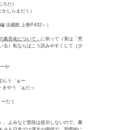
ゃゆにろだ）
ばんばぢまかしらまだく）
 法蔵館 上巻P.432～）
の真言化について」
に依って（実は「梵
いる）私ならばこう読みやすくして（少
やーや
らばんう゛ぁー
ー きやう゛ぁだっ
まーだく
）。よみなど普段は提示しないので、書
もそも日本では漢文の偈頌で、習慣的に