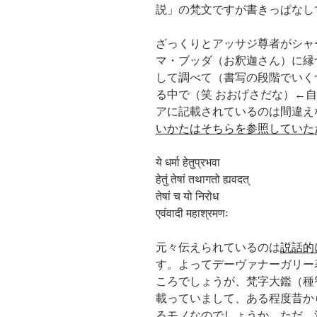
説」の梵文ですが書きっぱなし
ざっくりとアッサジ尊者がシャ
マ・ブッダ（お釈迦さん）に縁
して調べて（書写の段階でいく
る中で（笑 おおげさだな）←
アに記載されているのは間違え
いかたはそちらを参照していた
ये धर्मा हेतुप्रभवा
हेतुं तेषां तथागतो ह्यवदत्
तेषां च यो निरोध
एवंवादी महाश्रमणः
元々伝えられているのは
説話的
す。よってデーヴァナーガリー
ころでしょうが、梵字大鑑（種
載っていまして、ある程度昔か
るモノなのでしょうか。ただ、