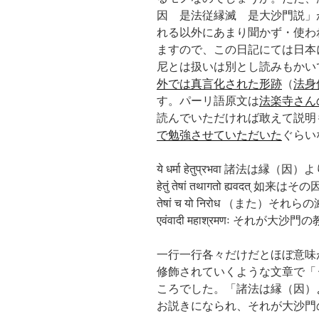
因 是法従縁滅 是大沙門説」
れる以外にあまり聞かず・使わ
ますので、この日記にては日本
尼とは扱いは別とし読みもかい
外では真言化された形跡
（
法身
す。パーリ語原文は
法楽寺さん
読んでいただければ敢えて説明
で勉強させていただいた
ぐらい
ये धर्मा हेतुप्रभवा 諸法
हेतुं तेषां तथागतो ह्यव
तेषां च यो निरोध （また）
एवंवादी महाश्रमणः それが
一行一行各々だけだとほぼ意味
修飾されていくような文章で「
ころでした。「諸法は縁（因）
お説きになられ、それが大沙門