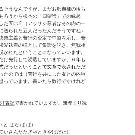
るそうなんですが、まだお釈迦様の悟ら
あろうから根本の「四聖諦」での縁起
した五比丘（アッサジ尊者はその内の一
に送られた五人だったんだそうですね）
快楽主義と苦行の否定で中道を示し、苦
渇愛執着の様として集諦を説き、無我相
説かれたということになっていいます。
だけ先行して浸透していますが、６年も
式だったということで文章で表されただ
ったのでは（苦行を共にした友との内容
思っています。書いたら数行ですけれど
AST表記
で書かれていますが、無理くり読
らま けい と はら ば ば）
त् （けい とん ていさんたたぎゃときやばだた）