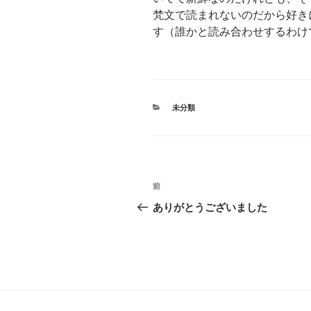
梵文で読まれないのだから好き
す（誰かと読み合わせするわけ
カ
未分類
テ
ゴ
リ
ー
投
前
前
稿
の
ありがとうございました
投
ナ
稿
ビ
ゲ
ー