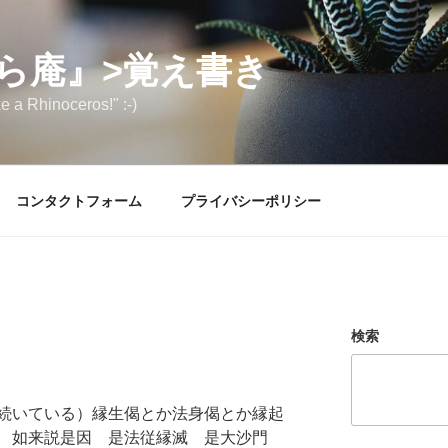
ら庵』>覚え書き
e a Rhinoceros!" :-)
コンタクトフォーム
プライバシーポリシー
検索
続いている）縁生偈とか法身偈とか縁起
 如来説是因 是法従縁滅 是大沙門