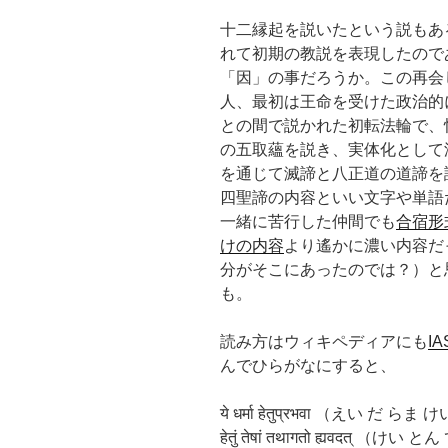
十二縁起を説いたという説もあ
れて初期の教説を表現したので
「因」の事だろうか。この再会
人、最初は王命を受けた政治的
との間で説かれた初転法輪で、
の五取蘊を説き、実体化として
を通じて滅諦と八正道の道諦を
四聖諦の内容といい文字や単語
一緒に苦行した仲間でも
合宿形
けの内容
より遙かに濃い内容だ
分がそこにあったのでは？）と
も。
読み方はウィキペディアにも
I
んでひらがなにすると、
ये धर्मा हेतुप्रभवा （えい だ 
हेतुं तेषां तथागतो ह्यवद