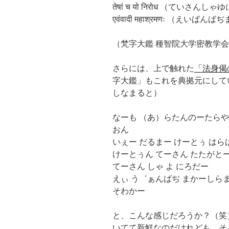
तेषां च यो निरोध （ていさんし
एवंवादी महाश्रमणः （えい
（梵字大鑑 種智院大学密教学会編
さらには、上で触れた
「法身偈
字大鑑」もこれを典拠元にして
しなまると）
なーも （あ）らたんのーたら
おん
いぇー だるまー けーとぅ は
けーとぅん てーさん たたがと
てーさん しゃ よ にろだー
えぃ う゛ぁんばぢ まかーしら
そわかー
と、こんな感じだろうか？（笑
いてて新鮮なのだけれども、そ