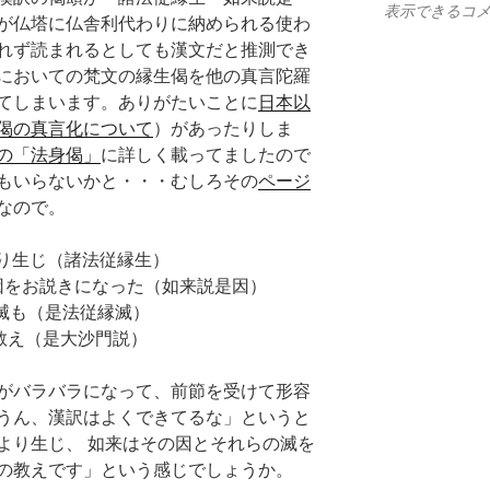
表示できるコ
が仏塔に仏舎利代わりに納められる使わ
れず読まれるとしても漢文だと推測でき
においての梵文の縁生偈を他の真言陀羅
てしまいます。ありがたいことに
日本以
偈の真言化について
）があったりしま
の「法身偈」
に詳しく載ってましたので
もいらないかと・・・むしろその
ページ
なので。
は縁（因）より生じ（諸法従縁生）
दत् 如来はその因をお説きになった（如来説是因）
それらの滅も（是法従縁滅）
大沙門の教え（是大沙門説）
がバラバラになって、前節を受けて形容
うん、漢訳はよくできてるな」というと
より生じ、 如来はその因とそれらの滅を
の教えです」という感じでしょうか。