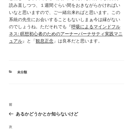
読み直しつつ、１週間ぐらい間をおきながらかければい
いなと思いますので、ご一緒出来ればと思います。この
系統の先生にお会いすることもないしまぁ今は縁がない
のでしょうね。ただそれでも『
呼吸によるマインドフル
ネス: 瞑想初心者のためのアーナーパーナサティ実践マニ
ュアル
』と「
観息正念
」は良本だと思います。
カ
未分類
テ
ゴ
リ
ー
投
前
前
稿
の
あるかどうかとか知らないけど
ナ
投
ビ
稿
次
次