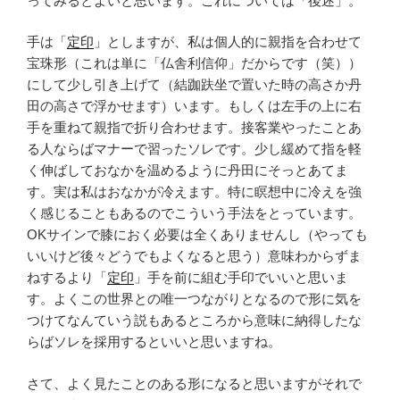
ってみるとよいと思います。これについては「後述」。
手は「
定印
」としますが、私は個人的に親指を合わせて
宝珠形（これは単に「仏舎利信仰」だからです（笑））
にして少し引き上げて（結跏趺坐で置いた時の高さか丹
田の高さで浮かせます）います。もしくは左手の上に右
手を重ねて親指で折り合わせます。接客業やったことあ
る人ならばマナーで習ったソレです。少し緩めて指を軽
く伸ばしておなかを温めるように丹田にそっとあてま
す。実は私はおなかが冷えます。特に瞑想中に冷えを強
く感じることもあるのでこういう手法をとっています。
OKサインで膝におく必要は全くありませんし（やっても
いいけど後々どうでもよくなると思う）意味わからずま
ねするより「
定印
」手を前に組む手印でいいと思いま
す。よくこの世界との唯一つながりとなるので形に気を
つけてなんていう説もあるところから意味に納得したな
らばソレを採用するといいと思いますね。
さて、よく見たことのある形になると思いますがそれで