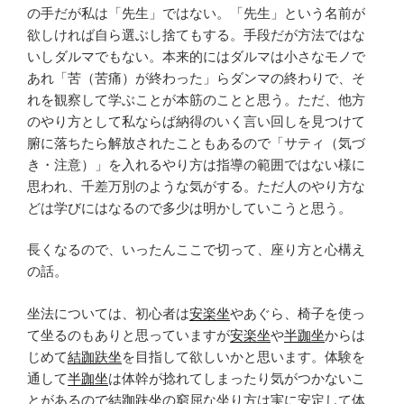
の手だが私は「先生」ではない。「先生」という名前が
欲しければ自ら選ぶし捨てもする。手段だが方法ではな
いしダルマでもない。本来的にはダルマは小さなモノで
あれ「苦（苦痛）が終わった」らダンマの終わりで、そ
れを観察して学ぶことが本筋のことと思う。ただ、他方
のやり方として私ならば納得のいく言い回しを見つけて
腑に落ちたら解放されたこともあるので「サティ（気づ
き・注意）」を入れるやり方は指導の範囲ではない様に
思われ、千差万別のような気がする。ただ人のやり方な
どは学びにはなるので多少は明かしていこうと思う。
長くなるので、いったんここで切って、座り方と心構え
の話。
坐法については、初心者は
安楽坐
やあぐら、椅子を使っ
て坐るのもありと思っていますが
安楽坐
や
半跏坐
からは
じめて
結跏趺坐
を目指して欲しいかと思います。体験を
通して
半跏坐
は体幹が捻れてしまったり気がつかないこ
とがあるので
結跏趺坐
の窮屈な坐り方は実に安定して体