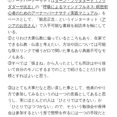
①アーナパーナーサティは
ターン・プッタタート（
ブッ
ダダーサ比丘
）
の『
呼吸によるマインドフルネス: 瞑想初
心者のためのアーナーパーナサティ実践マニュアル
』を
ベースとして、「観息正念」というインターネット（
ア
ジアのお坊さん
）で入手可能な書籍を副読本を軸にして
いる。
②とりわけ大乗仏教に偏っているところもあり、在家で
できる仏教・仏道と考えたい。方法や説については可能
な限りリンクで補うが口で聞いた事もあり典拠不可なモ
ノもある。
③すべては「猿まね」から入ったとしても所詮はやり抜
いて自分のモノにするまでのことで続けることだけを目
標とすればよいと思う。
③はとても大事だなと思い直した事として、他者のやり
方で参加してみるというのは一つの意義としてあると思
うし、実にほとんどの人は「ひとりではできない」か
「ひとりではつづかない」ので、そういう勉強会や座禅
会は参加するという形で態勢を作るには一つの手段だと