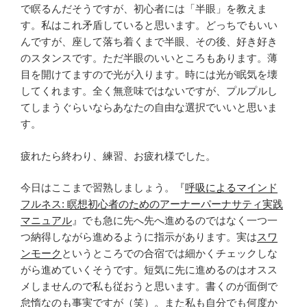
で瞑るんだそうですが、初心者には「半眼」を教えま
す。私はこれ矛盾していると思います。どっちでもいい
んですが、座して落ち着くまで半眼、その後、好き好き
のスタンスです。ただ半眼のいいところもあります。薄
目を開けてますので光が入ります。時には光が眠気を壊
してくれます。全く無意味ではないですが、プルプルし
てしまうぐらいならあなたの自由な選択でいいと思いま
す。
疲れたら終わり、練習、お疲れ様でした。
今日はここまで習熟しましょう。『
呼吸によるマインド
フルネス: 瞑想初心者のためのアーナーパーナサティ実践
マニュアル
』でも急に先へ先へ進めるのではなく一つ一
つ納得しながら進めるように指示があります。実は
スワ
ンモーク
というところでの合宿では細かくチェックしな
がら進めていくそうです。短気に先に進めるのはオスス
メしませんので私も従おうと思います。書くのが面倒で
怠惰なのも事実ですが（笑）。また私も自分でも何度か