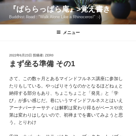
コ
『ぱららっぱら庵』>覚え書き
ン
Buddhist Road : "Walk Alone Like a Rhinoceros!" :-)
テ
ン
ツ
メニュー
へ
ス
キ
投
2022年6月23日
投稿者:
ZER0
稿
ッ
まず坐る準備 その1
日:
プ
さて、この数ヶ月とあるマインドフルネス講座に参加し
たりもしている。やっぱりそうなのかとなるほどねぇと
納得する部分もあり、ちょこちょこと「発見」と「学
び」が多い感じだ。巷にいうマインドフルネスとはいえ
アーナパーナーサティは解釈は変わり得るがベースや次
第は変わりはしないので、初禅までを書いてみようと思
う。とりわけ