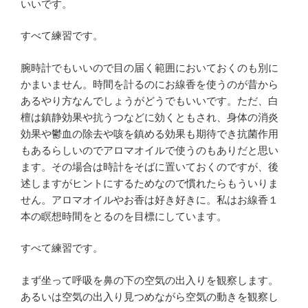
いいです。
すべて練習です。
腕時計でもいいので目の届く範囲においておくのも別に
かまいません。時間を計るのにお線香を使うのが昔から
あるやり方なんでしょうがどうでもいいです。ただ、白
檀は鎮静効果や抗うつなどに効くともされ、身体の消炎
効果や鬱血の除去や咳を鎮める効果も期待でき抗菌作用
もあるらしいのでアロマオイルで使うのもありだと思い
ます。その場合は時計をそばに置いておくのですが、後
述しますがヒントにするためなので慣れたらもういりま
せん。アロマオイルやお香は好き好きに。私はお線香１
本の瞑想時間をとるのを目標にしています。
すべて練習です。
まず坐って呼吸を鼻の下の空気の出入りを観察します。
あるいは空気の出入り見つめながら空気の動きを観察し