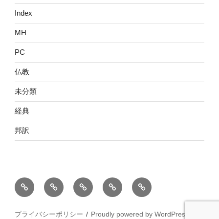
Index
MH
PC
仏教
未分類
経典
邦訳
ホ
ブ
WIKI
コ
プ
ー
ロ
ン
ラ
ム
グ
タ
イ
プライバシーポリシー
Proudly powered by WordPress