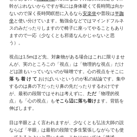
幹がぶれないからですが私には身体硬くて長時間は向か
ないので深く長時間瞑想に入るなら
安楽坐
や普段は
半跏
坐
と使い分けています。勉強会などではマインドフルネ
スのみだったりしますので椅子に座ってやることもあり
ますので一応（少なくとも邪道なんかじゃないと思
う）。
視点は1.5mほど先、対象物がある場合はこれに限りませ
んが、実のところこの「視点」は「物理的な視点」だけ
どは誰もいっていないのが味噌です。心の視点をそこに
落 ち 着 け て
おけばいいというのが私の結論です。集中
するのは鼻の下だったり鼻の先だったりするわけです
が、最初の段階ではそれは考えずに、
ただ
「物理的視
点」も「心の視点」も
そこら辺に落ち着け
ます。背筋を
伸ばします。
目は半眼とよく言われますが、少なくとも弘法大師の説
ならば「半眼」は最初の段階で多生緊張しながらでも使