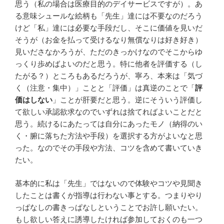
思う（私の場合は医療目的のデイサービスですが）。あ
る意味シュールな絵柄も「先生」達には不要なのだろう
けど「私」達には必要な手段だし、そこに価値を見いだ
そうが（お金を払って受けるなり無償なりは好き好き）
見いださなかろうが、ただのきっかけなのでそこからゆ
っくり歩めばよいのだと思う。特に他者を評価する（し
たがる？）ところもあるだろうが、寧ろ、本来は「気づ
く（注意・集中）」ことと「評価」は真逆のことで「
評
価はしない
」ことが肝要だと思う。逆にそういう評価し
て欲しい承認欲求なのでいずれは捨てればよいことだと
思う。続けるにあたっては自分にあったモノ（納得のい
く・腑に落ちた方法や手段）を選択する方がよいなと思
った。なのでその手段や方法、コツを含めて書いていき
たい。
基本的に私は「先生」ではないので体験やコツや見聞き
したことは書くが指導は行わない事とする。つまりやり
っぱなしの書きっぱなしということでお許し願いたい。
もし欲しい答えに誘導したければ参加しておくのも一つ