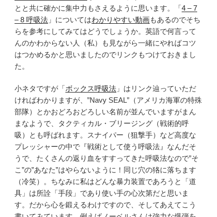
とと共に確かに集中力もさえるように思います。「
4 – 7
– 8 呼吸法
」については
わかりやすい動画
もあるのでそち
らを参考にしてみてはどうでしょうか。英語で何言って
んのかわからない人（私）も見ながら一緒にやればコツ
はつかめるかと思いましたのでリンクもつけておきまし
た。
小ネタですが「
ボックス呼吸法
」はリンク辿っていただ
ければわかりますが、”Navy SEAL”（アメリカ海軍の特殊
部隊）とかおどろおどろしい名前が並んでいますがまん
まなようで、タクティカル・ブリージング（戦術的呼
吸）とも呼ばれます。スナイパー（狙撃手）など高度な
プレッシャーの中で『戦術として使う呼吸法』なんだそ
うで、たくさんの返り血をすすってきた呼吸法なので”そ
こ”の”あなた”はやらないように！同じ穴の狢に落ちます
（冷笑）。ちなみに私はどんな暴力装置であろうと「道
具」は所詮「手段」であり使い手の心次第だと思いま
す。だから心を鍛えるわけですので、そしてあえてこう
書いてみています。例えばノーベルさんは強力な爆弾を