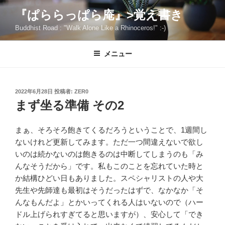
コ
『ぱららっぱら庵』>覚え書き
ン
Buddhist Road : "Walk Alone Like a Rhinoceros!" :-)
テ
ン
ツ
メニュー
へ
ス
キ
投
2022年6月28日
投稿者:
ZER0
稿
ッ
まず坐る準備 その2
日:
プ
まぁ、そろそろ飽きてくるだろうということで、1週間し
ないけれど更新してみます。ただ一つ間違えないで欲し
いのは続かないのは飽きるのは中断してしまうのも「み
んなそうだから」です。私もこのことを忘れていた時と
か結構ひどい日もありました。スペシャリストの人や大
先生や先師達も最初はそうだったはずで、なかなか「そ
んなもんだよ」とかいってくれる人はいないので（ハー
ドル上げられすぎてると思いますが）、安心して「でき