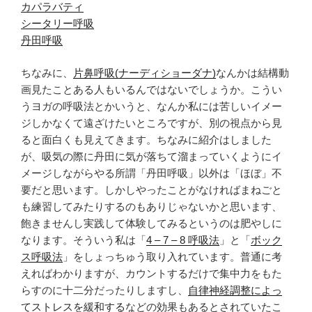
カパラバティ
シータリー呼吸
丹田呼吸
ちなみに、
片鼻呼吸(ナーディショーダナ)
なんかは結構動
画見たことある人もいるんではないでしょうか。こうい
うヨガの呼吸法とかいうと、なんか私には苦しいイメー
ジしかなくて遠ざけたいところですが、別の視点から見
ると面白くも見えてきます。ちなみに紹介はしました
が、吸気の際に丹田に気が落ちて溜まっていくようにイ
メージしながらやる所謂「丹田呼吸」以外は「ほぼ」不
要だと思います。しかしやったことがなければまねごと
も練習してみたりするのもありじゃないかと思います、
飽きませんし実践して体験してみるというのは肥やしに
なります。そういう私は「
4 – 7 – 8 呼吸法
」と「
ボック
ス呼吸法
」をしょっちゅう取り入れています。普通に考
えればわかりますが、カウントするだけで集中力をもた
らすのに十二分だったりしますし、
自律神経調整によっ
てストレスを緩和する
などの効果もあるとされていたこ