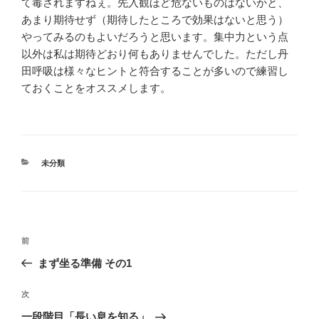
て毒されますねぇ。先入観ほど危ないものはないかと、
あまり期待せず（期待したところで効果はないと思う）
やってみるのもよいだろうと思います。集中力という点
以外は私は期待どおり何もありませんでした。ただし丹
田呼吸は様々なヒントと符合することが多いので練習し
ておくことをオススメします。
カ
未分類
テ
ゴ
リ
ー
投
前
前
稿
の
まず坐る準備 その1
ナ
投
ビ
稿
次
次
ゲ
の
一段階目「長い息を知る」