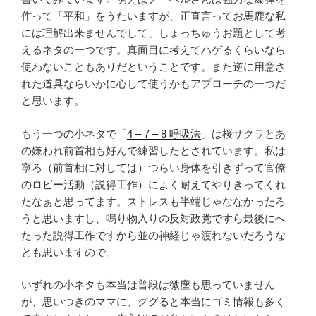
作って「平和」をうたいますが、正直言ってお馬鹿な私
には理解出来ませんでして、しょっちゅうお題として考
えるネタの一つです。真面目に考えてハゲるくらいなら
使わないこともありだということです。また逆に用意さ
れた道具ならいかに心して使うかもアプローチの一つだ
と思います。
もう一つの小ネタで「
4 – 7 – 8 呼吸法
」は桜サクラとあ
の嫌われ前首相も好んで練習したとされています。私は
寧ろ（前首相に対しては）つらい身体を引きずって官僚
のロビー活動（説得工作）によく耐えてやりきってくれ
たなぁと思ってます。ストレスも半端じゃななかったろ
うと思いますし、鳴り物入りの反対政党ですら最後にへ
たった説得工作ですから並の神経じゃ渡れないだろうな
とも思いますので。
いずれの小ネタも本当は普段は微塵も思っていません
が、思いつきのママに、ググると本当にゴミ情報も多く