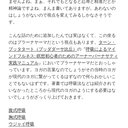
ませんよね。まぁ、それでもとなると忍辱と精進だとか
精神論ですよね、まんま書いてありますが。あわないの
はしょうがないので視点を変えてみるしかなさそうで
す。
こんな話のために追加したんでは実はなくて、この坐る
のはプラーナヤーマだという視点もあります。
ターン・
プッタタート（
ブッダダーサ比丘
）
の『
呼吸によるマイ
ンドフルネス: 瞑想初心者のためのアーナーパーナサティ
実践マニュアル
』においてプラーナヤーマだとおっしゃ
っています。ヨガの言葉なのでしょうがその当時のヨガ
が現代のヨガに繋がってくるはずなので何らおかしいこ
とでもないはずです。著書では呼吸法などは紹介されて
いなかったところから現代のヨガのようにする必要はな
いでしょうがざっくり上げておきます。
腹式呼吸
胸式呼吸
ウジャイ呼吸