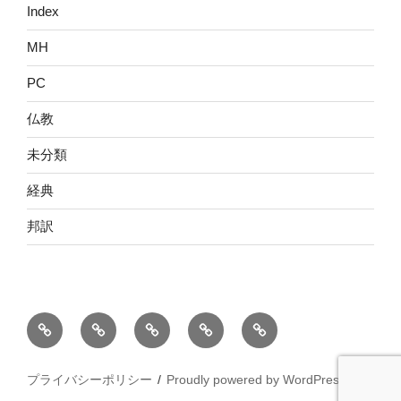
Index
MH
PC
仏教
未分類
経典
邦訳
ホ
ブ
WIKI
コ
プ
ー
ロ
ン
ラ
ム
グ
タ
イ
プライバシーポリシー
Proudly powered by WordPress
ク
バ