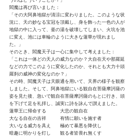
閻魔は再び言いました：
「その大阿鼻地獄が清涼に変わりました。このような状
況に、天の妙なる宝冠を頂戴し、身を飾った一色の人が
地獄の中に入って、釜の湯を破壊してしまい、火坑を池
に変え、池には車輪のように大きな蓮華が現れまし
た。」
そのとき、閻魔天子は一心に集中して考えました：
「これは一体どの天人の威力なのか？大自在天や那羅延
などの力でこのように変化したのか、それとも大力十頭
羅刹の威神の変化なのか？」
その時、閻魔天子は天眼通を用いて、天界の様子を観察
しました。そして、阿鼻地獄にいる観自在菩薩摩訶薩の
姿を見た後、急いで観自在菩薩摩訶薩のもとに行き、頭
を下げて足を礼拝し、誠実に詩を詠んで讃えました。
蓮華王に帰命する 大悲の観自在
大なる自在の吉祥 有情に願いを施す者
大いなる威力を具え 極めて暴悪を降伏し
暗趣に明かりを灯し 観る者皆畏れ無くす