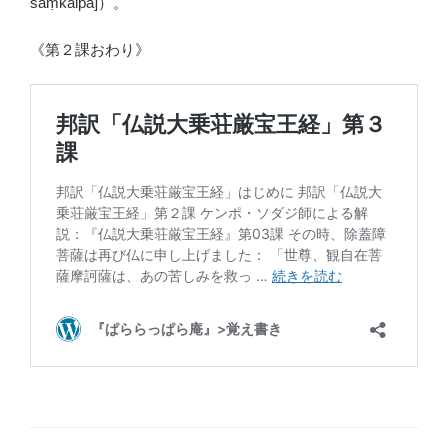
saṃkalpa]）。
《第２課おわり》