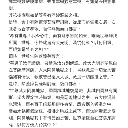
攞華樹妙解脱華樹、香雨華樹妙意華樹、有如是等悦意華
樹。
其祇樹園現如是等希有淨妙莊嚴之相。
是時、會中有除蓋障菩薩摩訶薩、從座而起偏袒右肩、右
膝著地合掌恭敬、瞻仰尊顏而白佛言：
“希有世尊！我今心中、而有疑事欲問如來、唯願世尊聽我
所問。世尊、今於此處有大光明、爲從何來？以何因縁、
而現如是希奇之相？”
爾時、世尊告除蓋障菩薩言：
“善男子汝等諦聽、吾當爲汝分別解説、此大光明是聖觀自
在菩薩摩訶薩、入大阿鼻地獄之中、爲欲救度一切受大苦
惱諸有情故、救彼苦已復入大城、救度一切餓鬼之苦。”
是時、除蓋障菩薩摩訶薩、復白佛言：
“世尊其大阿鼻地獄、周圍鐵城地復是鐵、其城四周無有間
斷、猛火煙焔恒時熾燃、如是惡趣地獄之中、有大鑊湯其
水湧沸、而有百千倶胝那庾多有情、悉皆擲入鑊湯之中、
譬如水鍋煎煮諸豆、盛沸之時或上或下、而無間斷煮之麋
爛、阿鼻地獄其中有情受如是苦、世尊聖觀自在菩薩摩訶
薩、以何方便入於其中？”