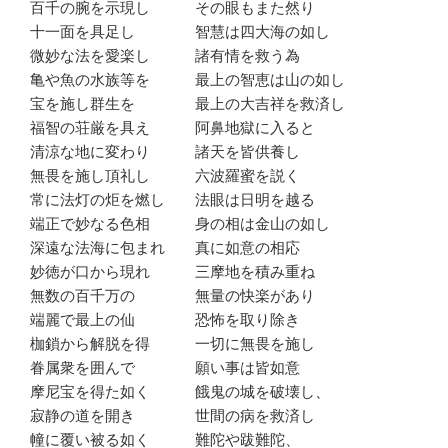
百千の腕を示現し その眼もまた然り
十一面を具足し 智慧は四大海の如し
微妙な法を愛楽し 諸有情を救う為
亀や魚の水族等を 最上の智恵は山の如し
宝を施し群生を 最上の大吉祥を救済し
福智の荘厳を具え 阿鼻地獄に入ると
清涼な地に変わり 諸天を皆供養し
無畏を施し頂礼し 六波羅蜜を説く
常に法灯の炬を燃し 法眼は日明を越る
端正で妙なる色相 身の相は金山の如し
深遠な法海に包まれ 真に如意の相応
妙徳が口から現れ 三摩地を積み重ね
無数の百千万の 無量の快楽があり
端麗で最上の仙 恐怖を取り除き
枷鎖から解脱を得 一切に無畏を施し
眷属衆を囲んで 願い事は皆如意
摩尼宝を得た如く 餓鬼の城を破壊し、
寂静の道を開き 世間の病を救済し
幢に覆い被る如く 難陀や跋難陀、