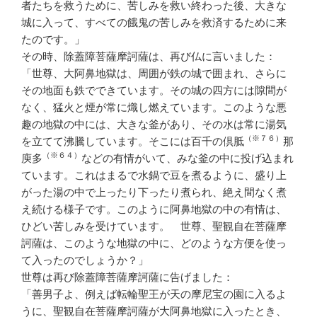
者たちを救うために、苦しみを救い終わった後、大きな
城に入って、すべての餓鬼の苦しみを救済するために来
たのです。」
その時、除蓋障菩薩摩訶薩は、再び仏に言いました：
「世尊、大阿鼻地獄は、周囲が鉄の城で囲まれ、さらに
その地面も鉄でできています。その城の四方には隙間が
なく、猛火と煙が常に熾し燃えています。このような悪
趣の地獄の中には、大きな釜があり、その水は常に湯気
（※７６）
を立てて沸騰しています。そこには百千の倶胝
那
（※６４）
庾多
などの有情がいて、みな釜の中に投げ込まれ
ています。これはまるで水鍋で豆を煮るように、盛り上
がった湯の中で上ったり下ったり煮られ、絶え間なく煮
え続ける様子です。このように阿鼻地獄の中の有情は、
ひどい苦しみを受けています。 世尊、聖観自在菩薩摩
訶薩は、このような地獄の中に、どのような方便を使っ
て入ったのでしょうか？」
世尊は再び除蓋障菩薩摩訶薩に告げました：
「善男子よ、例えば転輪聖王が天の摩尼宝の園に入るよ
うに、聖観自在菩薩摩訶薩が大阿鼻地獄に入ったとき、