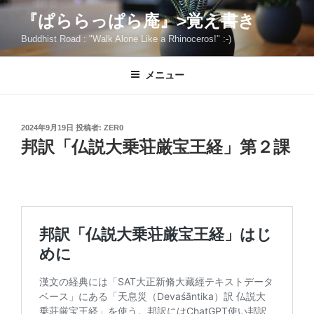
コ
『ぱららっぱら庵』>覚え書き
ン
Buddhist Road : "Walk Alone Like a Rhinoceros!" :-)
テ
ン
ツ
メニュー
へ
ス
キ
投
2024年9月19日
投稿者:
ZER0
稿
ッ
邦訳「仏説大乗荘厳宝王経」第２課
日:
プ