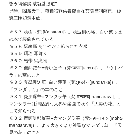
皆令得解脱 成就菩提道’”
是時、閻魔天子、種種讃歎供養觀自在菩薩摩訶薩已、旋
遶三匝却還本處。
※５７ 劫樹（梵:[Kalpataru]）。劫波樹の略、白い葉っぱ
の木で装飾されている
※５８ 嬌奢耶 あでやかに飾られた衣服
※５９ 珥珰 耳飾り
※６０ 缯帯 絹織物
※２９ 優鉢羅華=青い蓮華（梵:उत्पल[utpala]）。「ウトパ
ラ」の華のこと
※３０ 奔拏哩迦華=白い蓮華（梵:पुण्डरीक[puṇḍarīka]）。
「プンダリカ」の華のこと
※３１ 曼那囉華=マンダラ華（梵:मान्दारव[māndārava]）。
マンダラ華は神話的な天界や楽園で咲く「天界の花」と
して知られる
※３２ 摩訶曼那囉華=大マンダラ華（梵:महा-मान्दारव[mahā-
māndārava]）。より大きくより神聖なマンダラ華＝「天
界の花」のこと