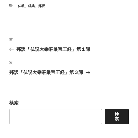
カ
仏教
、
経典
、
邦訳
テ
ゴ
リ
ー
投
前
前
稿
の
邦訳「仏説大乗荘厳宝王経」第１課
ナ
投
ビ
稿
次
次
ゲ
の
邦訳「仏説大乗荘厳宝王経」第３課
投
ー
稿
シ
ョ
検索
ン
検
索