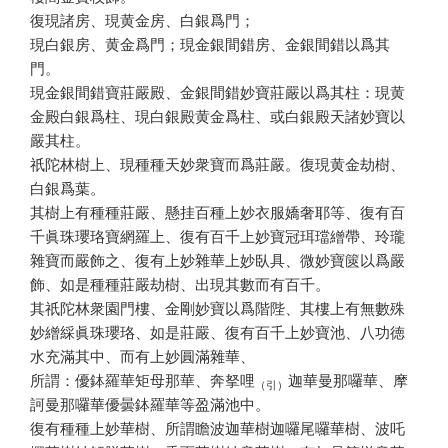
復現諸房、現黄金房、白銀爲門；
現白銀房、黄金爲門；現金銀間錯房、金銀間錯以爲其
門。
現金銀間錯寶莊嚴殿、金銀間錯妙寶莊嚴以爲其柱：現黄
金殿白銀爲柱、現白銀殿黄金爲柱、或白銀殿天諸妙寶以
嚴其柱。
祇陀林樹上、現種種天妙衆寶而爲莊嚴。復現黄金劫樹、
白銀爲葉。
其樹上有種種莊嚴、懸挂百種上妙衣服嬌奢耶等、復有百
千眞珠瓔珞寶網羅上、復有百千上妙寶冠珥璫繒帶、玲瓏
雜寶而嚴飾之、復有上妙雜華上妙臥具、微妙寶篋以爲嚴
飾、如是種種莊嚴劫樹、出現其數而有百千。
其祇陀林衆園門樓、金剛妙寶以爲階陛、其樓上有無數殊
妙繒綵眞珠瓔珞、如是莊嚴、復有百千上妙寶池、八功徳
水充滿其中、而有上妙圓滿雜華、
所謂：優鉢羅華矩母那華、奔拏哩
迦華曼那囉華、摩
（引）
訶曼那囉華優曇鉢羅華等盈滿池中。
復有種種上妙華樹、所謂瞻波迦華樹迦囉尾囉華樹、波吒