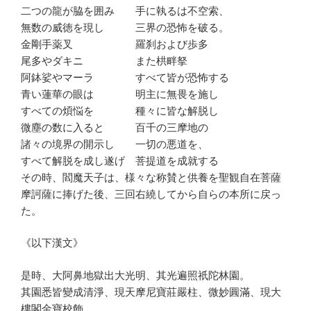
二つの龍が脇を囲み 手に執るは不空索、
無数の威徳を現し 三界の恐怖を破る。
金剛手薬叉 羅刹および歩多
尾多やダキニ また栱畔拏
阿鉢娑やマーラ すべて皆が恐怖する
青い蓮華の眼は 明主に無畏を施し
すべての煩悩を 種々に皆な解脱し
微塵の数に入ると 百千の三摩地の
諸々の境界の開示し 一切の悪道を、
すべて解脱を成し遂げ 菩提道を成就する
その時、閻魔天子は、様々な称賛と供養を聖観自在菩薩
摩訶薩に捧げた後、三回右繞してから自らの本所に戻っ
た。
《以下漢文》
是時、大阿鼻地獄出大光明、其光遍照祇陀林園。
其園悉皆變成清淨、現天摩尼寶莊嚴柱、微妙圓滿、現大
樓閣金寶校飾。