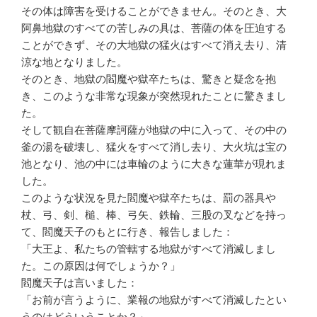
その体は障害を受けることができません。そのとき、大
阿鼻地獄のすべての苦しみの具は、菩薩の体を圧迫する
ことができず、その大地獄の猛火はすべて消え去り、清
涼な地となりました。
そのとき、地獄の閻魔や獄卒たちは、驚きと疑念を抱
き、このような非常な現象が突然現れたことに驚きまし
た。
そして観自在菩薩摩訶薩が地獄の中に入って、その中の
釜の湯を破壊し、猛火をすべて消し去り、大火坑は宝の
池となり、池の中には車輪のように大きな蓮華が現れま
した。
このような状況を見た閻魔や獄卒たちは、罰の器具や
杖、弓、剣、槌、棒、弓矢、鉄輪、三股の叉などを持っ
て、閻魔天子のもとに行き、報告しました：
「大王よ、私たちの管轄する地獄がすべて消滅しまし
た。この原因は何でしょうか？」
閻魔天子は言いました：
「お前が言うように、業報の地獄がすべて消滅したとい
うのはどういうことか？」