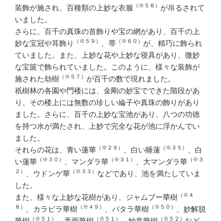
（※５８）
装飾が施され、百種類の上妙な衣服
が吊るされて
いました。
さらに、百千の真珠の首飾りや宝の網があり、百千の上
（※５９）
（※６０）
妙な宝冠や耳飾り
、帯
が、精巧に飾られ
ていました。また、上妙な花や上妙な寝具があり、微妙
な宝篋で飾られていました。このように、様々な装飾が
（※５７）
施された劫樹
が百千の数で現れました。
祇樹林の各園や門楼には、金剛の妙宝でできた階段があ
り、その楼上には無数の珍しい綸子や真珠の飾りがあり
ました。さらに、百千の上妙な宝池があり、八つの功徳
を持つ水が満たされ、上妙で完全な花が池に浮かんでい
ました。
（※２９）
（※３５）
それらの花は、青い蓮華
、白い睡蓮
、白
（※３０）
（※３１）
（※３
い蓮華
、マンダラ華
、大マンダラ華
２）
（※３３）
、ウドンゲ華
などであり、池を満たしていま
した。
（※４
また、様々な上妙な花樹があり、ジャムブー華樹
８）
（※４９）
（※５０）
、カラビラ華樹
、パタラ華樹
、妙解脱
（※５１）
（※５１）
（※５２）
華樹
、香雨華樹
、妙意華樹
など