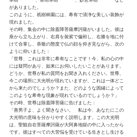
がありました。
このように、祇樹林園には、希有で清浄な美しい装飾が
現れました。
その時、集会の中に除蓋障菩薩摩訶薩がいました。彼は
座から立ち上がり、右肩を袈裟で偏袒し、右膝を地に付
けて合掌し、恭敬の態度で仏の顔を仰ぎ見ながら、次の
ように仰いました：
「世尊、これは非常に希有なことです！今、私の心の中
には疑問があり、如来にお伺いしたいことがあります。
どうか、世尊が私の質問をお聞き入れください。世尊、
今この場所に大光明が現れていますが、これは一体どこ
から来たのでしょうか？また、どのような因縁によって
このような希奇な現象が現れているのでしょうか？」
その時、世尊は除蓋障菩薩に告げました：
「善男子よ、よく聞きなさい。 私は今、あなたにこの
大光明の意味を分かりやすく説明します。この大光明
は、聖観自在菩薩摩訶薩が大阿鼻地獄の中に入ったから
です。彼はすべての大苦悩を受けている生きとし生ける