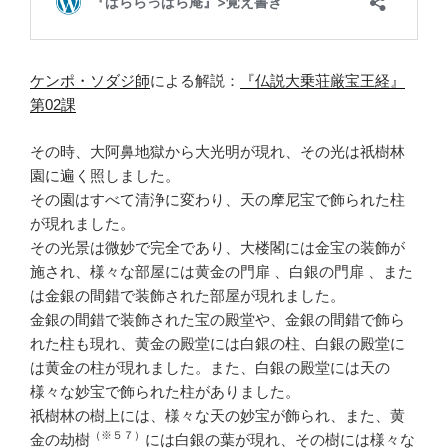
ケンポ・ソダジ
師
による解説：
『仏説大乗荘厳宝王経』
第02課
その時、大阿鼻地獄から大光明が現れ、その光は祇樹林
園に遍く照しました。
その園はすべて清浄に変わり、天の摩尼宝で飾られた柱
が現れました。
その光景は微妙で完全であり、大楼閣には金宝の装飾が
施され、様々な部屋には黄金の門扉 、白銀の門扉 、また
は金銀の間錯で装飾された部屋が現れました。
金銀の間錯で装飾された宝の殿堂や、金銀の間錯で飾ら
れた柱も現れ、黄金の殿堂には白銀の柱、白銀の殿堂に
は黄金の柱が現れました。また、白銀の殿堂には天の
様々な妙宝で飾られた柱がありました。
祇樹林の樹上には、様々な天の妙宝が飾られ、また、黄
（※５７）
金の劫樹
には白銀の葉が現れ、その樹には様々な