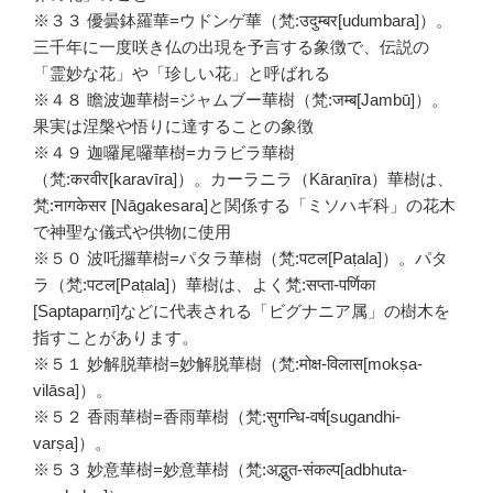
※３３ 優曇鉢羅華=ウドンゲ華（梵:उदुम्बर[udumbara]）。
三千年に一度咲き仏の出現を予言する象徴で、伝説の
「霊妙な花」や「珍しい花」と呼ばれる
※４８ 瞻波迦華樹=ジャムブー華樹（梵:जम्ब[Jambū]）。
果実は涅槃や悟りに達することの象徴
※４９ 迦囉尾囉華樹=カラビラ華樹
（梵:करवीर[karavīra]）。カーラニラ（Kāraṇīra）華樹は、
梵:नागकेसर [Nāgakesara]と関係する「ミソハギ科」の花木
で神聖な儀式や供物に使用
※５０ 波吒攞華樹=パタラ華樹（梵:पटल[Paṭala]）。パタ
ラ（梵:पटल[Paṭala]）華樹は、よく梵:सप्ता-पर्णिका
[Saptaparṇī]などに代表される「ビグナニア属」の樹木を
指すことがあります。
※５１ 妙解脱華樹=妙解脱華樹（梵:मोक्ष-विलास[mokṣa-
vilāsa]）。
※５２ 香雨華樹=香雨華樹（梵:सुगन्धि-वर्ष[sugandhi-
varṣa]）。
※５３ 妙意華樹=妙意華樹（梵:अद्भुत-संकल्प[adbhuta-