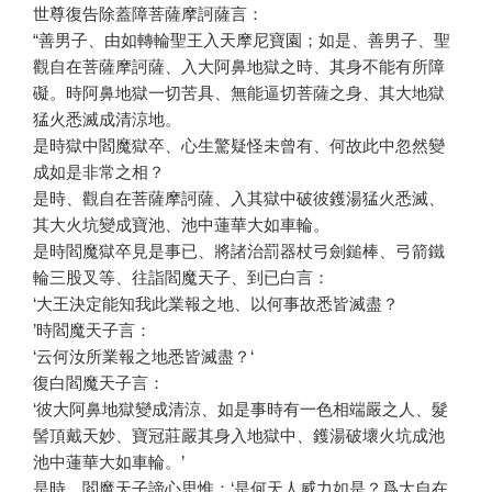
世尊復告除蓋障菩薩摩訶薩言：
“善男子、由如轉輪聖王入天摩尼寶園；如是、善男子、聖
觀自在菩薩摩訶薩、入大阿鼻地獄之時、其身不能有所障
礙。時阿鼻地獄一切苦具、無能逼切菩薩之身、其大地獄
猛火悉滅成清涼地。
是時獄中閻魔獄卒、心生驚疑怪未曾有、何故此中忽然變
成如是非常之相？
是時、觀自在菩薩摩訶薩、入其獄中破彼鑊湯猛火悉滅、
其大火坑變成寶池、池中蓮華大如車輪。
是時閻魔獄卒見是事已、將諸治罰器杖弓劍鎚棒、弓箭鐵
輪三股叉等、往詣閻魔天子、到已白言：
‘大王決定能知我此業報之地、以何事故悉皆滅盡？
’時閻魔天子言：
‘云何汝所業報之地悉皆滅盡？‘
復白閻魔天子言：
‘彼大阿鼻地獄變成清涼、如是事時有一色相端嚴之人、髮
髻頂戴天妙、寶冠莊嚴其身入地獄中、鑊湯破壞火坑成池
池中蓮華大如車輪。’
是時、閻魔天子諦心思惟：‘是何天人威力如是？爲大自在