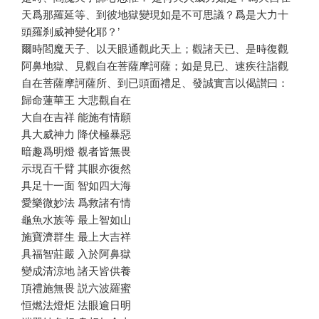
天爲那羅延等、到彼地獄變現如是不可思議？爲是大力十
頭羅刹威神變化耶？’
爾時閻魔天子、以天眼通觀此天上；觀諸天已、是時復觀
阿鼻地獄、見觀自在菩薩摩訶薩；如是見已、速疾往詣觀
自在菩薩摩訶薩所、到已頭面禮足、發誠實言以偈讃曰：
歸命蓮華王 大悲觀自在
大自在吉祥 能施有情願
具大威神力 降伏極暴惡
暗趣爲明燈 覩者皆無畏
示現百千臂 其眼亦復然
具足十一面 智如四大海
愛樂微妙法 爲救諸有情
龜魚水族等 最上智如山
施寶濟群生 最上大吉祥
具福智莊嚴 入於阿鼻獄
變成清涼地 諸天皆供養
頂禮施無畏 説六波羅蜜
恒燃法燈炬 法眼逾日明