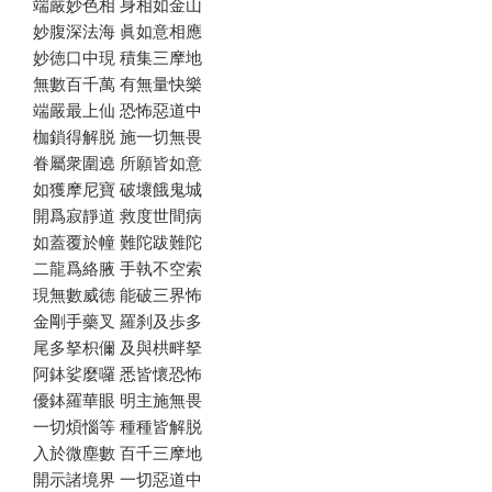
端嚴妙色相 身相如金山
妙腹深法海 眞如意相應
妙徳口中現 積集三摩地
無數百千萬 有無量快樂
端嚴最上仙 恐怖惡道中
枷鎖得解脱 施一切無畏
眷屬衆圍遶 所願皆如意
如獲摩尼寶 破壞餓鬼城
開爲寂靜道 救度世間病
如蓋覆於幢 難陀跋難陀
二龍爲絡腋 手執不空索
現無數威徳 能破三界怖
金剛手藥叉 羅刹及歩多
尾多拏枳儞 及與栱畔拏
阿鉢娑麼囉 悉皆懷恐怖
優鉢羅華眼 明主施無畏
一切煩惱等 種種皆解脱
入於微塵數 百千三摩地
開示諸境界 一切惡道中