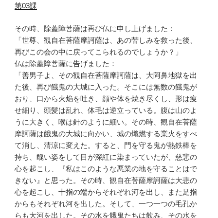
第03課
その時、除蓋障菩薩は再び仏に申し上げました：
「世尊、観自在菩薩摩訶薩は、あの苦しみを救った後、
再びこの会の中に戻ってこられるのでしょうか？」
仏は除蓋障菩薩に告げました：
「善男子よ、その観自在菩薩摩訶薩は、大阿鼻地獄を出
た後、再び餓鬼の大城に入った。そこには無数の餓鬼が
おり、口から火焔を吐き、顔や体を焼き尽くし、形は痩
せ細り、頭髪は乱れ、体毛は逆立っている。腹は山のよ
うに大きく、喉は針のように細い。その時、観自在菩薩
摩訶薩は餓鬼の大城に向かい、城の熾燃する業火をすべ
て消し、清涼に変えた。すると、門を守る鬼が熱鉄棒を
持ち、醜い姿をして目が深紅に染まっていたが、慈悲の
心を起こし、『私はこのような悪業の地を守ることはで
きない』と思った。その時、観自在菩薩摩訶薩は大悲の
心を起こし、十指の端からそれぞれ河を出し、また足指
からもそれぞれ河を出した。そして、一つ一つの毛孔か
らも大河を出した。その水を餓鬼たちは飲み、その水を