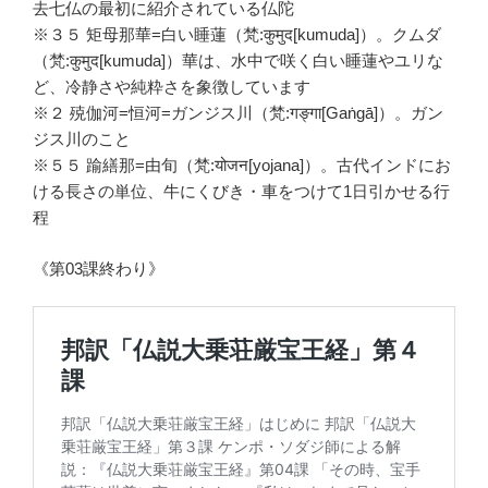
去七仏の最初に紹介されている仏陀
※３５ 矩母那華=白い睡蓮（梵:कुमुद[kumuda]）。クムダ
（梵:कुमुद[kumuda]）華は、水中で咲く白い睡蓮やユリな
ど、冷静さや純粋さを象徴しています
※２ 殑伽河=恒河=ガンジス川（梵:गङ्गा[Gaṅgā]）。ガン
ジス川のこと
※５５ 踰繕那=由旬（梵:योजन[yojana]）。古代インドにお
ける長さの単位、牛にくびき・車をつけて1日引かせる行
程
《第03課終わり》