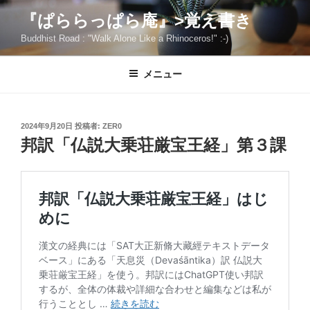
コ
『ぱららっぱら庵』>覚え書き
ン
Buddhist Road : "Walk Alone Like a Rhinoceros!" :-)
テ
ン
ツ
メニュー
へ
ス
キ
投
2024年9月20日
投稿者:
ZER0
稿
ッ
邦訳「仏説大乗荘厳宝王経」第３課
日:
プ