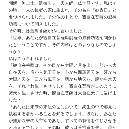
間解、無上士、調御丈夫、天人師、仏世尊です。私はそ
の時、一人の長者の家に生まれ、その名を『妙香口』と
名づけられました。その仏のもとで、観自在菩薩の威神
功徳について聞きました。」
その時、除蓋障菩薩が仏に言いました：
「世尊、あなたが観自在菩薩摩訶薩の威神功徳を聞かれ
たということですが、その内容はどのようなものでしょ
うか？」
仏はこう言われました：
「観自在菩薩は、その目から太陽と月を出し、額から大
自在天を、肩から梵王天を、心から那羅延天を、牙から
大辯才天を、口から風天を、臍から地天を、腹から水天
を、それぞれ生じさせました。観自在菩薩がこのように
諸天を生じさせた時、観自在菩薩は大自在天子に告げま
した：
『あなたは未来の末法の世において、衆生の中で邪見に
執着する者がいることを知るでしょう。彼らは、あなた
が無始以来の大主宰であり、すべての有情を生じさせる
と考えるでしょう。その時、彼らは菩提道を失い、愚か