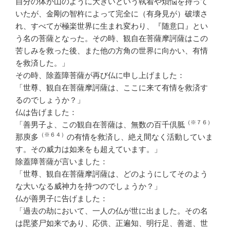
自分の体が山のように大きいという執着や煩悩を持って
いたが、金剛の智杵によって完全に（有身見が）破壊さ
れ、すべてが極楽世界に生まれ変わり、『随意口』とい
う名の菩薩となった。その時、観自在菩薩摩訶薩はこの
苦しみを救った後、また他の方角の世界に向かい、有情
を救済した。」
その時、除蓋障菩薩が再び仏に申し上げました：
「世尊、観自在菩薩摩訶薩は、ここに来て有情を救済す
るのでしょうか？」
仏は告げました：
（※７６）
「善男子よ、この観自在菩薩は、無数の百千倶胝
（※６４）
那庾多
の有情を救済し、絶え間なく活動していま
す。その威力は如来をも超えています。」
除蓋障菩薩が言いました：
「世尊、観自在菩薩摩訶薩は、どのようにしてそのよう
な大いなる威神力を持つのでしょうか？」
仏が善男子に告げました：
「過去の劫において、一人の仏が世に出ました。その名
は毘婆尸如来であり、応供、正遍知、明行足、善逝、世