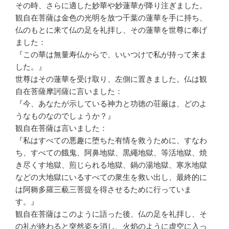
その時、さらに適した妙華や妙蓮華が降り注ぎました。
観自在菩薩は金色の光明を放つ千葉の蓮華を手に持ち、
仏のもとに来て仏の足を礼拝し、その蓮華を世尊に奉げ
ました：
『この華は無量寿仏からで、いいつけで私が持って来ま
した。』
世尊はその蓮華を受け取り、左側に置きました。仏は観
自在菩薩摩訶薩に言いました：
『今、あなたが示している神力と功徳の荘厳は、どのよ
うなものなのでしょうか？』
観自在菩薩は言いました：
『私はすべての悪趣に堕ちた有情を救うために、すなわ
ち、すべての餓鬼、阿鼻地獄、黒繩地獄、等活地獄、焼
き尽くす地獄、煎じられる地獄、鍋の湯地獄、寒氷地獄
などの大地獄にいるすべての衆生を救い出し、最終的に
は阿耨多羅三藐三菩提を得させるために行っていま
す。』
観自在菩薩はこのように語った後、仏の足を礼拝し、そ
の礼が終わると突然姿を消し、火焰のように虚空に入っ