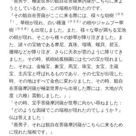
「善男子、極楽世界の観自在菩薩摩訶薩がこちらに来よ
うとしているため、この瑞相が現れたのです。
（※５
『その観自在菩薩がここに来る際には、様々な劫樹
７）
（※３５）
、華樹が現れ、白い睡蓮
の樹やジャムブー華
（※４８）
樹
も出現しました。また、様々な華が満ちる宝池
の樹が現れ、そこから種々の妙華が降り注ぎました。ま
た、諸々の宝物である摩尼、真珠、瑠璃、螺貝、碧玉、
珊瑚などが降り注ぎ、さらに天衣が雲のように降りてき
ました。その時、祇樹給孤独園には七つの宝が現れまし
た。それは、金輪宝、象宝、馬宝、珠宝、女宝、主蔵
宝、主兵宝と呼ばれるものであり、その七宝が出現した
時、その地はすべて金色に変わりました。その時、観自
在菩薩摩訶薩が極楽世界から出発した際には、大地が六
度（六種）震動しました。』」
「その時、宝手菩薩摩訶薩が世尊に向かい尋ねました：
『どのような因縁でこの瑞相が現れたのでしょうか？』
仏は答えました：
『善男子、それは観自在菩薩摩訶薩がこちらに来るため
に現れた瑞相です。』