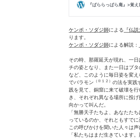
ケンポ・ソダジ
師
による
『仏説
ります。
ケンポ・ソダジ
師
による解説：
その時、那羅延天が現れ、一日
チの姿となり、また一日はブタ
など、このように毎日姿を変え
（※１２）
でバラモン
の法を実践
践を見て、銅窟に来て破壊を行
き、それぞれ異なる場所に投げ
向かって叫んだ。
「無勝天子たちよ、あなたたち
っているのか、それともすでに
この呼びかけを聞いた人々は声
「私たちはまだ生きています。