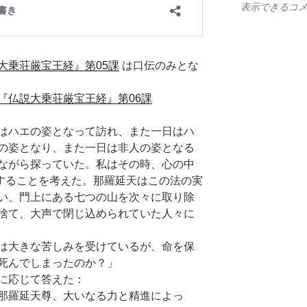
表示できるコ
大乗荘厳宝王経』第05課
は口伝のみとな
『仏説大乗荘厳宝王経』第06課
はハエの姿となって訪れ、また一日はハ
の姿となり、また一日は非人の姿となる
ながら探っていた。私はその時、心の中
することを考えた。那羅延天はこの法の実
い、門上にある七つの山を次々に取り除
捨て、大声で閉じ込められていた人々に
は大きな苦しみを受けているが、命を保
死んでしまったのか？」
に応じて答えた：
那羅延天尊、大いなる力と精進によっ