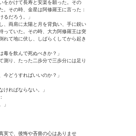
いをかけて長寿と安楽を願った。その
た。その時、金星は阿修羅王に言った：
けるだろう。」
し、両肩に太陽と月を背負い、手に鋭い
持っていた。その時、大力阿修羅王は突
倒れて地に伏し、しばらくしてから起き
は毒を飲んで死ぬべきか？」
て測り、たった二歩分で三歩分には足り
、今どうすればいいのか？」
なければならない。」
：
。」
真実で、後悔や吝嗇の心はありませ