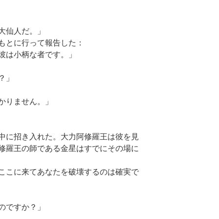
大仙人だ。」
もとに行って報告した：
彼は小柄な者です。」
？」
かりません。」
中に招き入れた。大力阿修羅王は彼を見
修羅王の師である金星はすでにその場に
ここに来てあなたを破壊するのは確実で
のですか？」