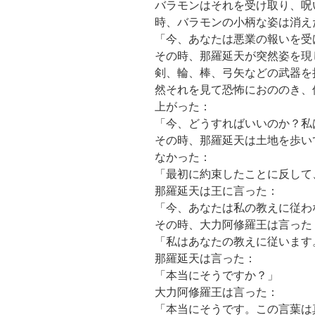
バラモンはそれを受け取り、呪
時、バラモンの小柄な姿は消え
「今、あなたは悪業の報いを受
その時、那羅延天が突然姿を現
剣、輪、棒、弓矢などの武器を
然それを見て恐怖におののき、
上がった：
「今、どうすればいいのか？私
その時、那羅延天は土地を歩い
なかった：
「最初に約束したことに反して
那羅延天は王に言った：
「今、あなたは私の教えに従わ
その時、大力阿修羅王は言った
「私はあなたの教えに従います
那羅延天は言った：
「本当にそうですか？」
大力阿修羅王は言った：
「本当にそうです。この言葉は