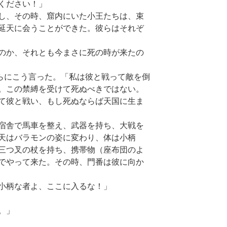
ください！」
し、その時、窟内にいた小王たちは、束
延天に会うことができた。彼らはそれぞ
のか、それとも今まさに死の時が来たの
らにこう言った。「私は彼と戦って敵を倒
。この禁縛を受けて死ぬべきではない。
て彼と戦い、もし死ぬならば天国に生ま
宿舎で馬車を整え、武器を持ち、大戦を
天はバラモンの姿に変わり、体は小柄
三つ叉の杖を持ち、携帯物（座布団のよ
でやって来た。その時、門番は彼に向か
小柄な者よ、ここに入るな！」
。」