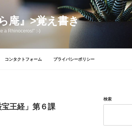
ら庵』>覚え書き
e a Rhinoceros!" :-)
コンタクトフォーム
プライバシーポリシー
検索
厳宝王経」第６課