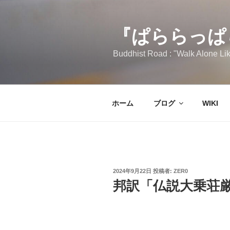
コ
ン
テ
『ぱららっぱ
ン
Buddhist Road : "Walk Alone Lik
ツ
へ
ス
キ
ホーム
ブログ
WIKI
ッ
プ
投
2024年9月22日
投稿者:
ZER0
稿
邦訳「仏説大乗荘
日: