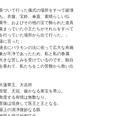
基づいて行った儀式の場所をすべて破壊
ち、衣服、宝鈴、傘蓋、素晴らしい払
黄牛、およびその他の宝で飾られた道具
集まっていた小王たちがそれらをすべて
を行っていた場所から出て行った。」
薩に言った：
過去にバラモンの法に依って広大な布施
象が不浄であったため、私と私の眷属
大きな苦しみを受けているのです。観自
を垂れて、私たちをこの苦難から救い出
大蓮華王、大吉祥
、天冠、厳かなる衆宝を帯ぶ。
度する有情は無数なり。
菩薩は現身して医王と王となる。
最上の清浄微妙なる眼
解脱を得て妙相応す