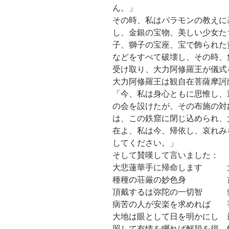
ん。」
その時、私はバラモンの教えに
し、金銀の宝物、美しい少女た
子、獅子の宝座、宝で飾られた
などをすべて破壊し、その時、
受け取り、大力阿修羅王が儀式
大力阿修羅王は観自在菩薩摩訶
「今、私は身心ともに思惟し、
の会を設けたが、その布施の対
は、この鉄窟に閉じ込められ、
在よ、私は今、帰依し、哀れみ
してください。」
そして賛嘆して言いました：
大悲蓮華手に帰命します 
種種の荘厳の妙色身 首髻
頂戴するは弥陀の一切智 救
病苦の人が安楽を求めれば 
大地は眼として日を明かにし 
照して有情を矚れば解脱を得 