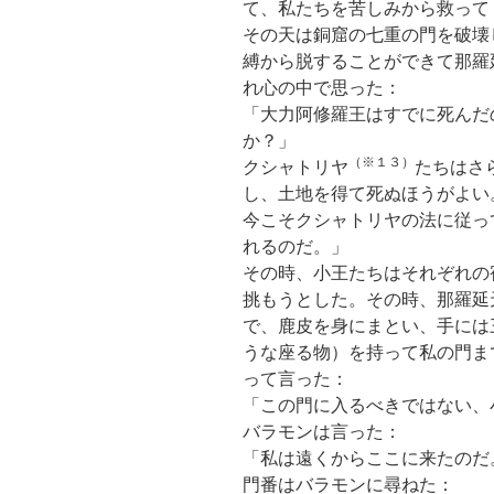
て、私たちを苦しみから救って
その天は銅窟の七重の門を破壊
縛から脱することができて那羅
れ心の中で思った：
「大力阿修羅王はすでに死んだ
か？」
（※１３）
クシャトリヤ
たちはさ
し、土地を得て死ぬほうがよい
今こそクシャトリヤの法に従っ
れるのだ。」
その時、小王たちはそれぞれの
挑もうとした。その時、那羅延
で、鹿皮を身にまとい、手には
うな座る物）を持って私の門ま
って言った：
「この門に入るべきではない、
バラモンは言った：
「私は遠くからここに来たのだ
門番はバラモンに尋ねた：