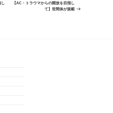
の
指し
【AC・トラウマからの開放を目指し
投
て】世間体が規範
稿