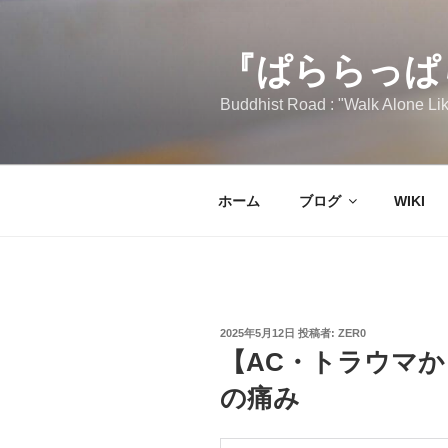
コ
ン
テ
『ぱららっぱ
ン
Buddhist Road : "Walk Alone Lik
ツ
へ
ス
キ
ホーム
ブログ
WIKI
ッ
プ
投
2025年5月12日
投稿者:
ZER0
稿
【AC・トラウマ
日:
の痛み