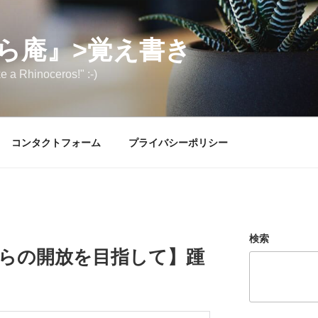
ら庵』>覚え書き
e a Rhinoceros!" :-)
コンタクトフォーム
プライバシーポリシー
検索
からの開放を目指して】踵