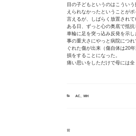
目の子どもというのはこういう
えられなかったということがポ
言えるが、しばらく放置されて
ある日、ずっと心の奥底で抵抗
車輪に足を突っ込み反発を示し
事の重大さにやっと病院につれ
ぐれた傷が出来（傷自体は20
損をすることになった。
痛い思いをしただけで母には全
カ
AC
、
MH
テ
ゴ
リ
ー
投
前
前